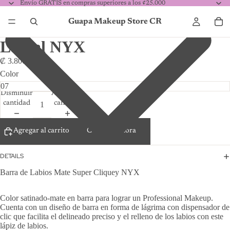
Envío GRATIS en compras superiores a los ¢25.000
Guapa Makeup Store CR
Labial NYX
₡ 3.800,00
Color
Disminuir
Aumentar
cantidad
cantidad
Agregar al carrito
Comprar ahora
DETAILS
Barra de Labios Mate Super Cliquey NYX
Color satinado-mate en barra para lograr un Professional Makeup.
Cuenta con un diseño de barra en forma de lágrima con dispensador de
clic que facilita el delineado preciso y el relleno de los labios con este
lápiz de labios.