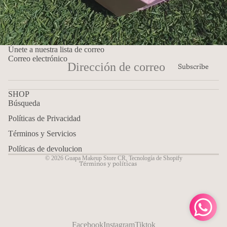
Únete a nuestra lista de correo
Correo electrónico
Subscribe
SHOP
Búsqueda
Política de reembolso
Políticas de Privacidad
Política de privacidad
Términos y Servicios
Términos del servicio
Políticas de devolucion
© 2026
Guapa Makeup Store CR
,
Tecnología de Shopify
Términos y políticas
Facebook
Instagram
Tiktok