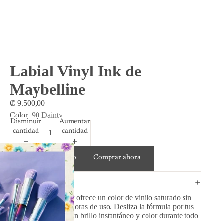
Labial Vinyl Ink de
Maybelline
₡ 9.500,00
Color
90 Dainty
Disminuir
Aumentar
cantidad
cantidad
Agregar al carrito
Comprar ahora
DETAILS
Este Liquid Lipcolor ofrece un color de vinilo saturado sin
cambios y hasta 16 horas de uso. Desliza la fórmula por tus
labios y disfruta de un brillo instantáneo y color durante todo