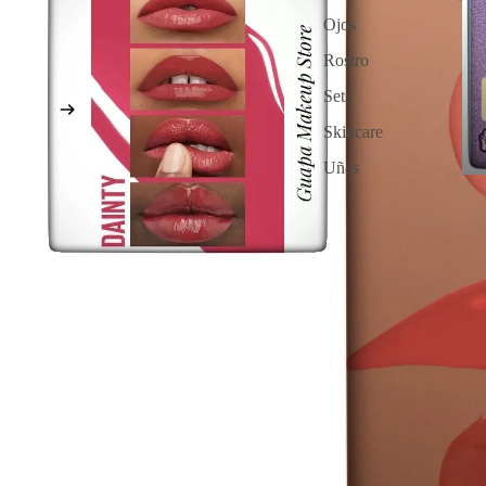
Ojos
Rostro
Sets
Skincare
Uñas