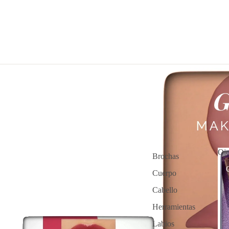
Oj
Brochas
Cuerpo
Cabello
Herramientas
Labios