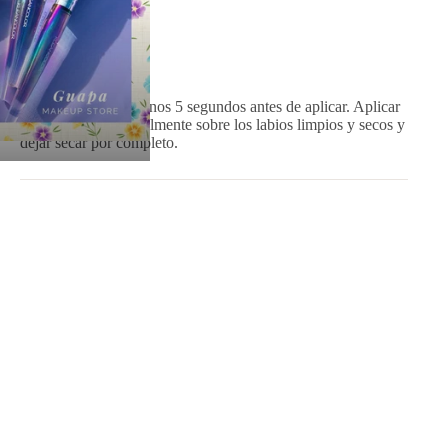
el día.
Cómo usar/aplicar
Agitar durante al menos 5 segundos antes de aplicar. Aplicar
como lo haría normalmente sobre los labios limpios y secos y
dejar secar por completo.