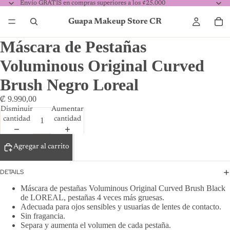
Envío GRATIS en compras superiores a los ¢25.000
Guapa Makeup Store CR
Máscara de Pestañas
Voluminous Original Curved
Brush Negro Loreal
₡ 9.990,00
Disminuir
Aumentar
cantidad
cantidad
Agregar al carrito
DETAILS
Máscara de pestañas Voluminous Original Curved Brush Black
de LOREAL, pestañas 4 veces más gruesas.
Adecuada para ojos sensibles y usuarias de lentes de contacto.
Sin fragancia.
Separa y aumenta el volumen de cada pestaña.