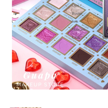
Ojos
Rostro
Sets
Skincare
Uñas