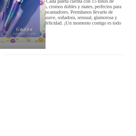
pasados y presentes. Cada paleta cuenta con 15 tonos de
brillos espectaculares, cromos dobles y mates, perfectos para
crear looks de ojos encantadores. Permítanos llevarlo de
nuevo a la creación suave, soñadora, sensual, glamorosa y
todo lo que le traiga felicidad. ¡Un momento contigo es todo
lo que necesitarás!