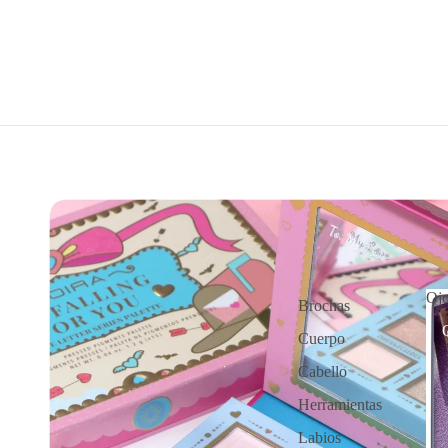
Oj
Brochas
Cuerpo
Cabello
Herramientas
Labios