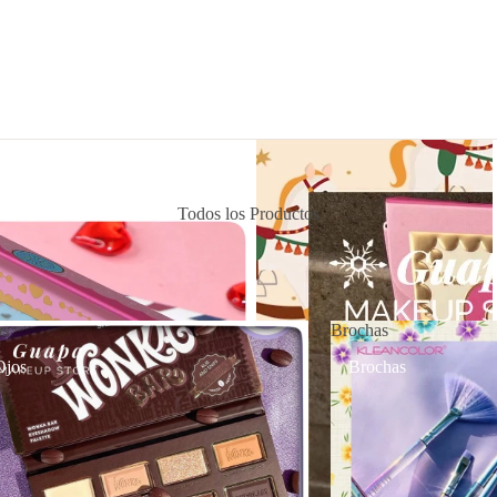
Todos los Productos
os
Brochas
Ojos
Brochas