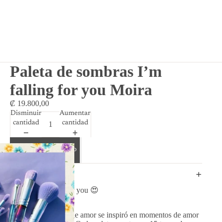
Paleta de sombras I’m
falling for you Moira
₡ 19.800,00
Disminuir
Aumentar
cantidad
cantidad
Agregar al carrito
DETAILS
Paleta I’m falling for you 😍
Una serie de cartas de amor se inspiró en momentos de amor