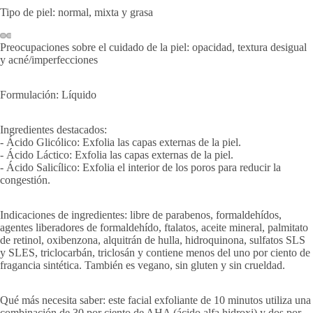
Tipo de piel: normal, mixta y grasa
Preocupaciones sobre el cuidado de la piel: opacidad, textura desigual
y acné/imperfecciones
Formulación: Líquido
Ingredientes destacados:
- Ácido Glicólico: Exfolia las capas externas de la piel.
- Ácido Láctico: Exfolia las capas externas de la piel.
- Ácido Salicílico: Exfolia el interior de los poros para reducir la
congestión.
Indicaciones de ingredientes: libre de parabenos, formaldehídos,
agentes liberadores de formaldehído, ftalatos, aceite mineral, palmitato
de retinol, oxibenzona, alquitrán de hulla, hidroquinona, sulfatos SLS
y SLES, triclocarbán, triclosán y contiene menos del uno por ciento de
fragancia sintética. También es vegano, sin gluten y sin crueldad.
Qué más necesita saber: este facial exfoliante de 10 minutos utiliza una
combinación de 30 por ciento de AHA (ácido alfa hidroxi) y dos por