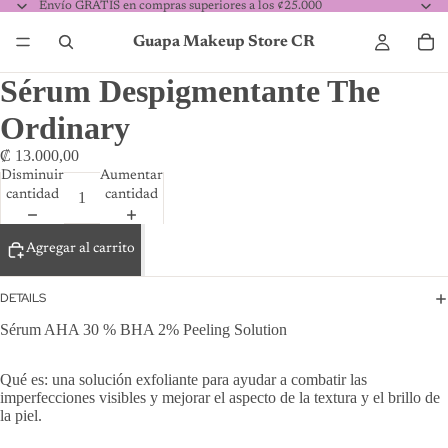
Envío GRATIS en compras superiores a los ¢25.000
Guapa Makeup Store CR
Sérum Despigmentante The
Ordinary
₡ 13.000,00
Disminuir
Aumentar
cantidad
cantidad
Agregar al carrito
DETAILS
Sérum AHA 30 % BHA 2% Peeling Solution
Qué es: una solución exfoliante para ayudar a combatir las
imperfecciones visibles y mejorar el aspecto de la textura y el brillo de
la piel.