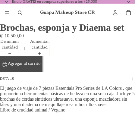
Envío GRATIS en compras superiores a los ¢25.000
Guapa Makeup Store CR
Brochas, esponja y Diaema set
₡ 10.500,00
Disminuir
Aumentar
cantidad
cantidad
Agregar al carrito
DETAILS
El juego de viaje de 7 piezas Essentials Pro Series de LA Colors , que
proporciona herramientas básicas de belleza en una sola caja. Incluye 5
brochas de cerdas sintéticas ultrasuave, una esponja mezcladora sin
látex y una diadema de maquillaje rosa rubor ultrasuave.
Libre de crueldad animal / Vegano.